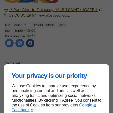
7 Rue Claude Debussy
97480
SAINT-JOSEPH
09 70 35 29 94
Lun - Ven : 8h00 - 12h00 | 13h30 - 17h00
Sam : 8h00 - 12h00
Dépannage : 24/7
Accueil
Contactez-nous
Your privacy is our priority
Mentions légales
We use Cookies to improve user experience by
Plan du site
personalising content and ads, as well as
analyzing traffic and optimizing social networks
functionalities. By clicking "I Agree" you consent to
the use of Cookies from our providers
Google
Haut de page
Facebook
.