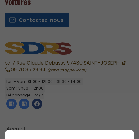
voitures
Contactez-nous
7 Rue Claude Debussy
97480
SAINT-JOSEPH
09 70 35 29 94
Lun - Ven : 8h00 - 12h00 | 13h30 - 17h00
Sam : 8h00 - 12h00
Dépannage : 24/7
Accueil
Contactez-nous